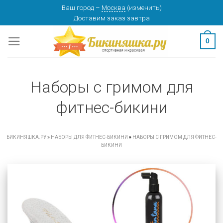
Skip
Ваш город
–
Москва
(
изменить
)
Доставим заказ
завтра
to
content
0
Наборы с гримом для
фитнес-бикини
БИКИНЯШКА.РУ
»
НАБОРЫ ДЛЯ ФИТНЕС-БИКИНИ
»
НАБОРЫ С ГРИМОМ ДЛЯ ФИТНЕС-
БИКИНИ