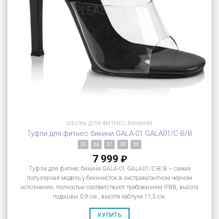
ОБУВЬ ДЛЯ ФИТНЕС-БИКИНИ
Туфли для фитнес бикини GALA-01 GALA01/C-B/B
35
36
37
38
39
7 999
₽
Туфли для фитнес бикини GALA-01 GALA01/C-B/B – самая
популярная модель у бикинисток в экстравагантном черном
исполнении, полностью соответствуют требованиям IFBB, высота
подошвы 0,9 см., высота каблука 11,5 см.
КУПИТЬ