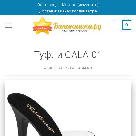
Skip
Ваш город
–
Москва
(
изменить
)
Доставим заказ
послезавтра
to
content
0
Туфли GALA-01
БИКИНЯШКА.РУ
»
ТУФЛИ GALA-01