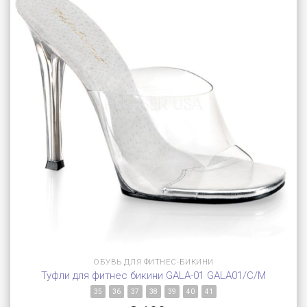
ОБУВЬ ДЛЯ ФИТНЕС-БИКИНИ
Туфли для фитнес бикини GALA-01 GALA01/C/M
35
36
37
38
39
40
41