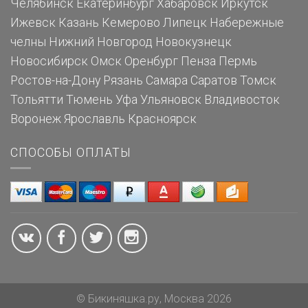
Челябинск
Екатеринбург
Хабаровск
Иркутск
Ижевск
Казань
Кемерово
Липецк
Набережные
челны
Нижний Новгород
Новокузнецк
Новосибирск
Омск
Оренбург
Пенза
Пермь
Ростов-на-Дону
Рязань
Самара
Саратов
Томск
Тольятти
Тюмень
Уфа
Ульяновск
Владивосток
Воронеж
Ярославль
Красноярск
СПОСОБЫ ОПЛАТЫ
© Бикиняшка.ру, Москва 2026