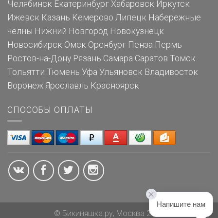
Челябинск
Екатеринбург
Хабаровск
Иркутск
Ижевск
Казань
Кемерово
Липецк
Набережные
челны
Нижний Новгород
Новокузнецк
Новосибирск
Омск
Оренбург
Пенза
Пермь
Ростов-на-Дону
Рязань
Самара
Саратов
Томск
Тольятти
Тюмень
Уфа
Ульяновск
Владивосток
Воронеж
Ярославль
Красноярск
СПОСОБЫ ОПЛАТЫ
Напишите нам
© Бикиняшка.ру, Москва 2026