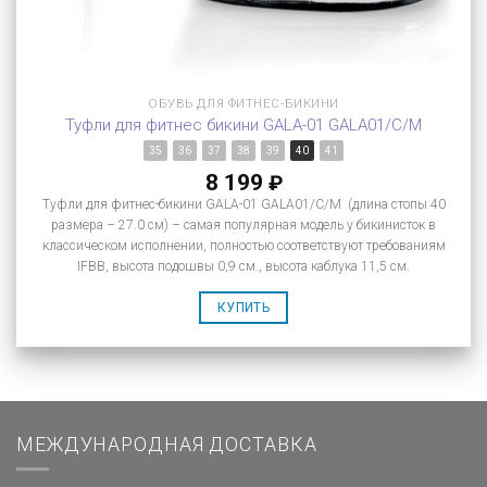
ОБУВЬ ДЛЯ ФИТНЕС-БИКИНИ
Туфли для фитнес бикини GALA-01 GALA01/C/M
35
36
37
38
39
40
41
8 199
₽
Туфли для фитнес-бикини GALA-01 GALA01/C/M (длина стопы 40
размера – 27.0 см) – самая популярная модель у бикинисток в
классическом исполнении, полностью соответствуют требованиям
IFBB, высота подошвы 0,9 см., высота каблука 11,5 см.
КУПИТЬ
МЕЖДУНАРОДНАЯ ДОСТАВКА