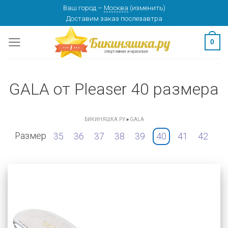
Skip
Ваш город
–
Москва
(
изменить
)
Доставим заказ
послезавтра
to
content
0
GALA от Pleaser 40 размера
БИКИНЯШКА.РУ
»
GALA
Размер
35
36
37
38
39
40
41
42