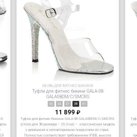
ОБУВЬ ДЛЯ ФИТНЕС-БИКИНИ
Туфли для фитнес бикини GALA-08
GALA08DM/C/SMCRS
35
36
37
38
41
11 899
₽
RS
Туфли для фитнес бикини GALA-08 GALA08DM/C/SMCRS
Туф
дель
(стопа для 38 размера – 25.3 см) – классическая модель
для
ю
с ремешком и неповторимым покрытием из страз.
0,9
Полностью соответствует требованиям IFBB, высота
тр