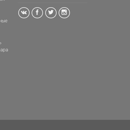
ные
ь
ара