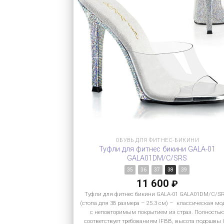
ОБУВЬ ДЛЯ ФИТНЕС-БИКИНИ
Туфли для фитнес бикини GALA-01
GALA01DM/C/SRS
35
36
37
38
39
11 600
₽
Туфли для фитнес бикини GALA-01 GALA01DM/C/S
(стопа для 38 размера – 25.3 см) – классическая мо
с неповторимым покрытием из страз. Полность
соответствует требованиям IFBB, высота подошвы 