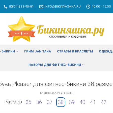
8(804)333-90-81
INFO@BIKINYASHKA.RU
10:00 - 19:00
С-БИКИНИ
ГРИМ JAN TANA
СТРАЗЫ И БРАСЛЕТЫ
ОДЕЖДА
НАБОРЫ ДЛЯ ФИТНЕС-БИКИНИ
бувь Pleaser для фитнес-бикини 38 разме
БИКИНЯШКА.РУ
»
PLEASER
Размер
35
36
37
38
39
40
41
42