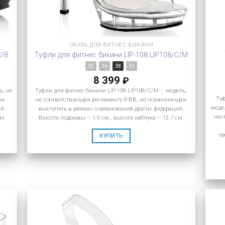
ОБУВЬ ДЛЯ ФИТНЕС-БИКИНИ
C/B
Туфли для фитнес бикини LIP-108 LIP108/C/M
35
36
38
39
8 399
₽
ь, не
Туфли для фитнес бикини LIP-108 LIP108/C/M – модель,
Ту
ая
не соответствующая регламенту IFBB, но позволяющая
моде
й.
выступать в рамках соревнований других федераций.
час
м.
Высота подошвы – 1.9 см., высота каблука – 12.7 см.
тр
КУПИТЬ