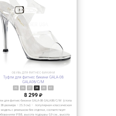
ОБУВЬ ДЛЯ ФИТНЕС-БИКИНИ
Туфли для фитнес бикини GALA-08
GALA08/C/M
35
36
37
38
39
41
8 299
₽
ли для фитнес бикини GALA-08 GALA08/C/M (стопа
 38 размера – 25.3 см) – популярная классическая
модель с ремешком без отделки, соответствует
ебованиям IFBB, высота подошвы 0,9 см., высота