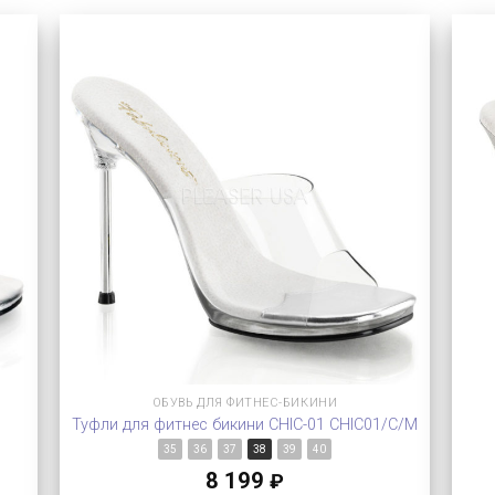
ОБУВЬ ДЛЯ ФИТНЕС-БИКИНИ
Туфли для фитнес бикини CHIC-01 CHIC01/C/M
35
36
37
38
39
40
8 199
₽