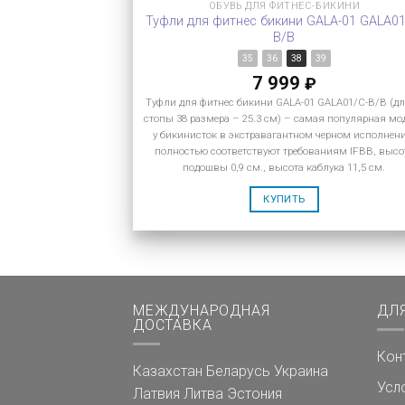
ОБУВЬ ДЛЯ ФИТНЕС-БИКИНИ
Туфли для фитнес бикини GALA-01 GALA01
B/B
35
36
38
39
7 999
₽
Туфли для фитнес бикини GALA-01 GALA01/C-B/B (д
стопы 38 размера – 25.3 см) – самая популярная мо
у бикинисток в экстравагантном черном исполнен
полностью соответствуют требованиям IFBB, высо
подошвы 0,9 см., высота каблука 11,5 см.
КУПИТЬ
МЕЖДУНАРОДНАЯ
ДЛ
ДОСТАВКА
Кон
Казахстан
Беларусь
Украина
Усл
Латвия
Литва
Эстония