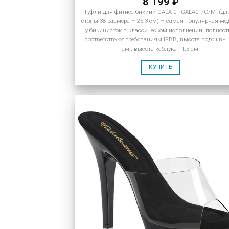
8 199
₽
Туфли для фитнес-бикини GALA-01 GALA01/C/M (дл
стопы 38 размера – 25.3 см) – самая популярная мо
у бикинисток в классическом исполнении, полнос
соответствуют требованиям IFBB, высота подошвы 
см., высота каблука 11,5 см.
КУПИТЬ