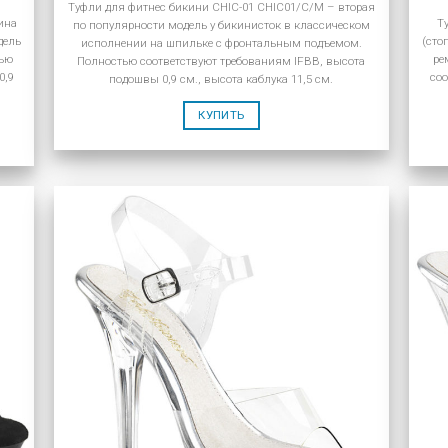
Туфли для фитнес бикини CHIC-01 CHIC01/C/M – вторая
ина
Т
по популярности модель у бикинисток в классическом
дель
(сто
исполнении на шпильке с фронтальным подъемом.
тью
ре
Полностью соответствуют требованиям IFBB, высота
0,9
соо
подошвы 0,9 см., высота каблука 11,5 см.
КУПИТЬ