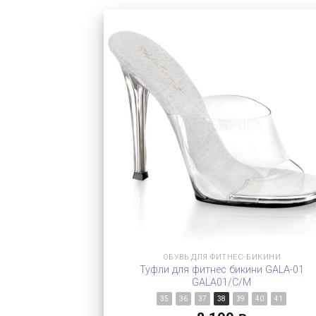
ОБУВЬ ДЛЯ ФИТНЕС-БИКИНИ
Туфли для фитнес бикини GALA-01
GALA01/C/M
35
36
37
38
39
40
41