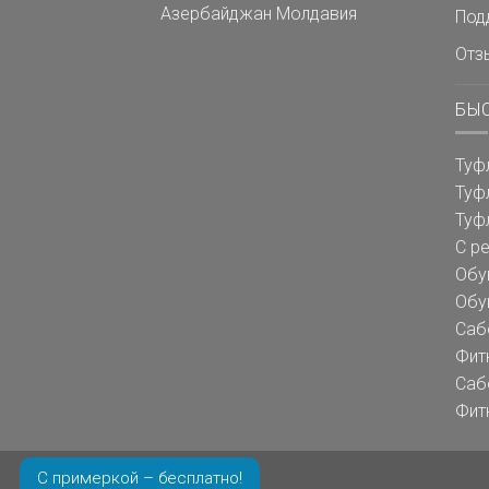
Азербайджан
Молдавия
Под
Отз
БЫ
Туф
Туф
Туф
С р
Обу
Обу
Саб
Фит
Саб
Фит
С примеркой – бесплатно!