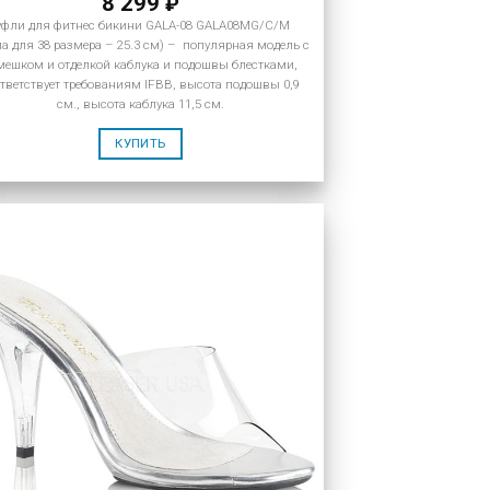
8 299
₽
уфли для фитнес бикини GALA-08 GALA08MG/C/M
па для 38 размера – 25.3 см) – популярная модель с
мешком и отделкой каблука и подошвы блестками,
тветствует требованиям IFBB, высота подошвы 0,9
см., высота каблука 11,5 см.
КУПИТЬ