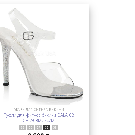
ОБУВЬ ДЛЯ ФИТНЕС-БИКИНИ
Туфли для фитнес бикини GALA-08
GALA08MG/C/M
35
36
37
38
39