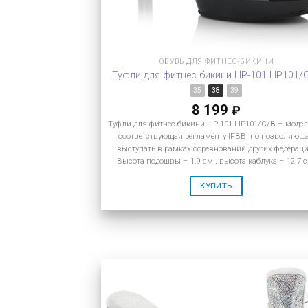
ОБУВЬ ДЛЯ ФИТНЕС-БИКИНИ
Туфли для фитнес бикини LIP-101 LIP101/
35
38
39
8 199
₽
Туфли для фитнес бикини LIP-101 LIP101/C/B – модел
соответствующая регламенту IFBB, но позволяющ
выступать в рамках соревнований других федераци
Высота подошвы – 1.9 см., высота каблука – 12.7 с
КУПИТЬ