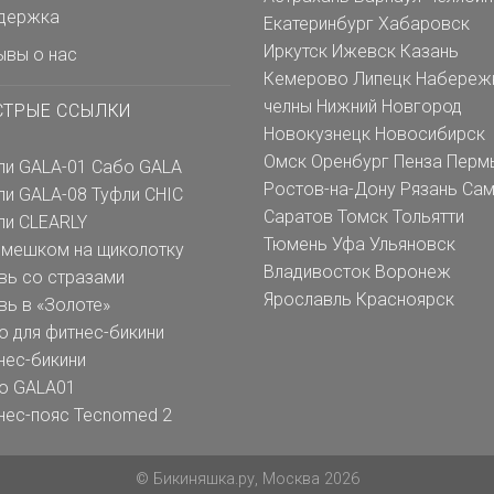
держка
Екатеринбург
Хабаровск
Иркутск
Ижевск
Казань
ывы о нас
Кемерово
Липецк
Набереж
челны
Нижний Новгород
СТРЫЕ ССЫЛКИ
Новокузнецк
Новосибирск
Омск
Оренбург
Пенза
Перм
ли GALA-01
Сабо GALA
Ростов-на-Дону
Рязань
Сам
ли GALA-08
Туфли CHIC
Саратов
Томск
Тольятти
ли CLEARLY
Тюмень
Уфа
Ульяновск
емешком на щиколотку
Владивосток
Воронеж
вь со стразами
Ярославль
Красноярск
вь в «Золоте»
о для фитнес-бикини
нес-бикини
о GALA01
нес-пояс Tecnomed 2
© Бикиняшка.ру, Москва 2026