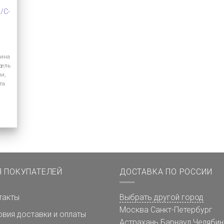
/C-
лина
дель
ии,
та
Я ПОКУПАТЕЛЕЙ
ДОСТАВКА ПО РОССИИ
такты
Выбрать другой город
Москва
Санкт-Петербург
овия доставки и оплаты
Астрахань
Барнаул
Челябин