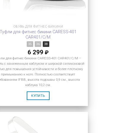
ОБУВЬ ДЛЯ ФИТНЕС-БИКИНИ
Туфли для фитнес бикини CARESS-401
CAR401/C/M
35
36
38
6 299
₽
фли для фитнес бикини CARESS-401 CAR401/C/M –
ль с заниженным каблуком и широкой силиконовой
тью для повышения устойчивости и более плотному
примыканию к ноге. Полностью соответствует
ебованиям IFBB, высота подошвы 0,9 см., высота
каблука 10,2 см.
КУПИТЬ