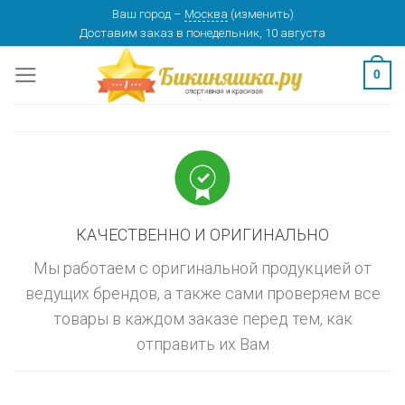
Skip
Ваш город
–
Москва
(
изменить
)
изменить
МОСКВА
Доставим заказ
в понедельник, 10 августа
to
content
0
КАЧЕСТВЕННО И ОРИГИНАЛЬНО
Мы работаем с оригинальной продукцией от
ведущих брендов, а также сами проверяем все
товары в каждом заказе перед тем, как
отправить их Вам