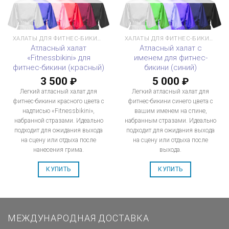
ХАЛАТЫ ДЛЯ ФИТНЕС-БИКИНИ
ХАЛАТЫ ДЛЯ ФИТНЕС-БИКИНИ
Атласный халат
Атласный халат с
«Fitnessbikini» для
именем для фитнес-
фитнес-бикини (красный)
бикини (синий)
3 500
5 000
₽
₽
Легкий атласный халат для
Легкий атласный халат для
фитнес-бикини красного цвета с
фитнес-бикини синего цвета с
надписью «Fitnessbikini»,
вашим именем на спине,
набранной стразами. Идеально
набранным стразами. Идеально
подходит для ожидания выхода
подходит для ожидания выхода
на сцену или отдыха после
на сцену или отдыха после
нанесения грима.
выхода.
КУПИТЬ
КУПИТЬ
МЕЖДУНАРОДНАЯ ДОСТАВКА