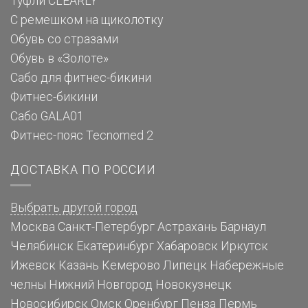
Туфли CLEARLY
С ремешком на щиколотку
Обувь со стразами
Обувь в «Золоте»
Сабо для фитнес-бикини
Фитнес-бикини
Сабо GALA01
Фитнес-пояс Tecnomed 2
ДОСТАВКА ПО РОССИИ
Выбрать другой город
Москва
Санкт-Петербург
Астрахань
Барнаул
Челябинск
Екатеринбург
Хабаровск
Иркутск
Ижевск
Казань
Кемерово
Липецк
Набережные
челны
Нижний Новгород
Новокузнецк
Новосибирск
Омск
Оренбург
Пенза
Пермь