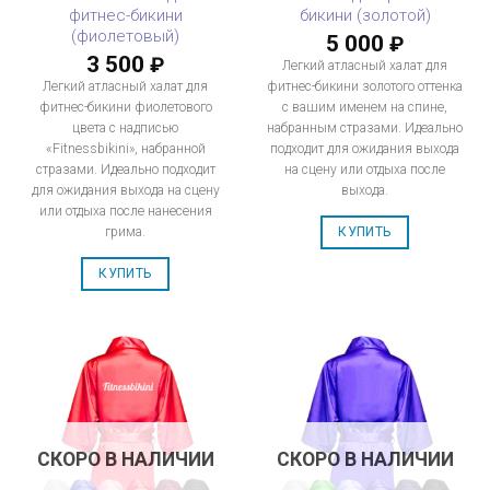
фитнес-бикини
бикини (золотой)
(фиолетовый)
5 000
₽
3 500
₽
Легкий атласный халат для
Легкий атласный халат для
фитнес-бикини золотого оттенка
фитнес-бикини фиолетового
с вашим именем на спине,
цвета с надписью
набранным стразами. Идеально
«Fitnessbikini», набранной
подходит для ожидания выхода
стразами. Идеально подходит
на сцену или отдыха после
для ожидания выхода на сцену
выхода.
или отдыха после нанесения
грима.
КУПИТЬ
КУПИТЬ
СКОРО В НАЛИЧИИ
СКОРО В НАЛИЧИИ