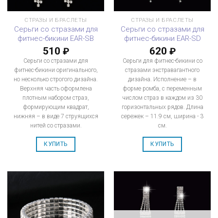
СТРАЗЫ И БРАСЛЕТЫ
СТРАЗЫ И БРАСЛЕТЫ
Серьги со стразами для
Серьги со стразами для
фитнес-бикини EAR-SB
фитнес-бикини EAR-SD
510
620
₽
₽
Серьги со стразами для
Серьги для фитнес-бикини со
фитнес-бикини оригинального,
стразами экстравагантного
но несколько строгого дизайна.
дизайна. Исполнение – в
Верхняя часть оформлена
форме ромба, с переменным
плотным набором страз,
числом страз в каждом из 30
формирующим квадрат,
горизонтальных рядов. Длина
нижняя – в виде 7 струящихся
сережек – 11.9 см, ширина - 3
нитей со стразами.
см.
КУПИТЬ
КУПИТЬ