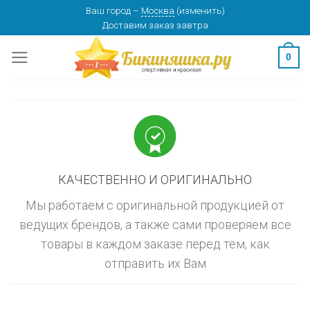
Skip
Ваш город
–
Москва
(
изменить
)
изменить
МОСКВА
Доставим заказ
завтра
to
content
0
КАЧЕСТВЕННО И ОРИГИНАЛЬНО
Мы работаем с оригинальной продукцией от
ведущих брендов, а также сами проверяем все
товары в каждом заказе перед тем, как
отправить их Вам