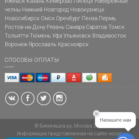
Ижевск
Казань
Кемерово
Липецк
Набережные
челны
Нижний Новгород
Новокузнецк
Новосибирск
Омск
Оренбург
Пенза
Пермь
Ростов-на-Дону
Рязань
Самара
Саратов
Томск
Тольятти
Тюмень
Уфа
Ульяновск
Владивосток
Воронеж
Ярославль
Красноярск
СПОСОБЫ ОПЛАТЫ
Напишите нам
© Бикиняшка.ру, Москва 2026
Информация представленная на сайте носит