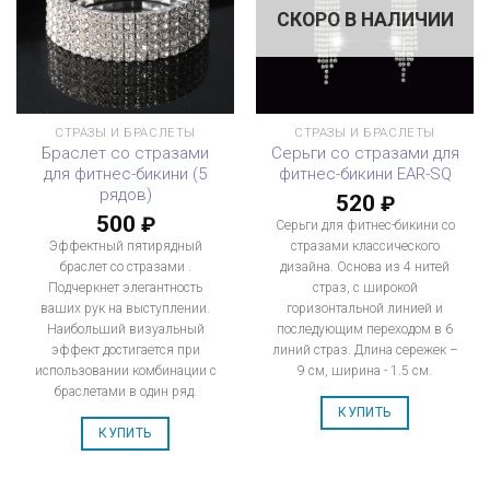
СКОРО В НАЛИЧИИ
СТРАЗЫ И БРАСЛЕТЫ
СТРАЗЫ И БРАСЛЕТЫ
Браслет со стразами
Серьги со стразами для
для фитнес-бикини (5
фитнес-бикини EAR-SQ
рядов)
520
₽
500
₽
Серьги для фитнес-бикини со
Эффектный пятирядный
стразами классического
браслет со стразами .
дизайна. Основа из 4 нитей
Подчеркнет элегантность
страз, с широкой
ваших рук на выступлении.
горизонтальной линией и
Наибольший визуальный
последующим переходом в 6
эффект достигается при
линий страз. Длина сережек –
использовании комбинации с
9 см, ширина - 1.5 см.
браслетами в один ряд.
КУПИТЬ
КУПИТЬ