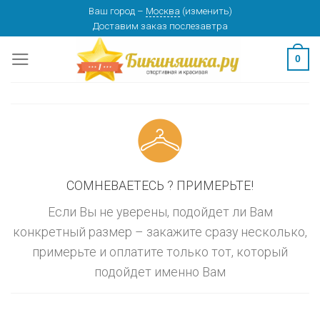
Skip
Ваш город
–
Москва
(
изменить
)
изменить
МОСКВА
Доставим заказ
послезавтра
to
content
0
СОМНЕВАЕТЕСЬ ? ПРИМЕРЬТЕ!
Если Вы не уверены, подойдет ли Вам
конкретный размер – закажите сразу несколько,
примерьте и оплатите только тот, который
подойдет именно Вам