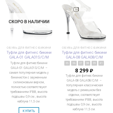
СКОРО В НАЛИЧИИ
ОБУВЬ ДЛЯ ФИТНЕС-БИКИНИ
ОБУВЬ ДЛЯ ФИТНЕС-БИКИНИ
Туфли для фитнес бикини
Туфли для фитнес бикини
GALA-01 GALA01S/C/M
GALA-08 GALA08/C/M
Туфли для фитнес-бикини
35
36
37
38
39
41
GALA-01 GALA01S/C/M –
8 299
₽
самая популярная модель у
Туфли для фитнес бикини
бикинисток с зауженным
GALA-08 GALA08/C/M –
силиконовым верхом,
популярная классическая
полностью соответствуют
модель с ремешком без
требованиям IFBB, высота
отделки, соответствует
подошвы 0,9 см., высота
требованиям IFBB, высота
каблука 11,5 см.
подошвы 0,9 см., высота
каблука 11,5 см.
КУПИТЬ