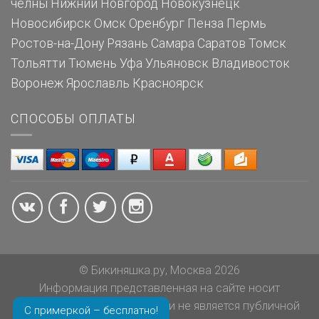
челны
Нижний Новгород
Новокузнецк
Новосибирск
Омск
Оренбург
Пенза
Пермь
Ростов-на-Дону
Рязань
Самара
Саратов
Томск
Тольятти
Тюмень
Уфа
Ульяновск
Владивосток
Воронеж
Ярославль
Красноярск
СПОСОБЫ ОПЛАТЫ
© Бикиняшка.ру, Москва 2026
Информация представленная на сайте носит
ознакомительный характер и не является публичной
С примеркой – бесплатно!