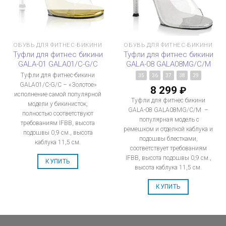
ОБУВЬ ДЛЯ ФИТНЕС-БИКИНИ
ОБУВЬ ДЛЯ ФИТНЕС-БИКИНИ
Туфли для фитнес бикини
Туфли для фитнес бикини
GALA-01 GALA01/C-G/C
GALA-08 GALA08MG/C/M
Туфли для фитнес-бикини
35
36
37
38
39
GALA01/C-G/C – «Золотое»
8 299
₽
исполнение самой популярной
Туфли для фитнес бикини
модели у бикинисток,
GALA-08 GALA08MG/C/M –
полностью соответствуют
популярная модель с
требованиям IFBB, высота
ремешком и отделкой каблука и
подошвы 0,9 см., высота
подошвы блестками,
каблука 11,5 см.
соответствует требованиям
IFBB, высота подошвы 0,9 см.,
КУПИТЬ
высота каблука 11,5 см.
КУПИТЬ