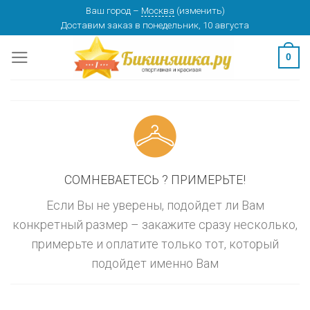
Skip
Ваш город
–
Москва
(
изменить
)
изменить
МОСКВА
Доставим заказ
в понедельник, 10 августа
to
content
0
СОМНЕВАЕТЕСЬ ? ПРИМЕРЬТЕ!
Если Вы не уверены, подойдет ли Вам
конкретный размер – закажите сразу несколько,
примерьте и оплатите только тот, который
подойдет именно Вам