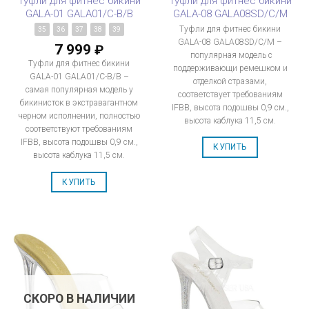
Туфли для фитнес бикини
Туфли для фитнес бикини
GALA-01 GALA01/C-B/B
GALA-08 GALA08SD/C/M
Туфли для фитнес бикини
35
36
37
38
39
GALA-08 GALA08SD/C/M –
7 999
₽
популярная модель с
Туфли для фитнес бикини
поддерживающи ремешком и
GALA-01 GALA01/C-B/B –
отделкой стразами,
самая популярная модель у
соответствует требованиям
бикинисток в экстравагантном
IFBB, высота подошвы 0,9 см.,
черном исполнении, полностью
высота каблука 11,5 см.
соответствуют требованиям
IFBB, высота подошвы 0,9 см.,
КУПИТЬ
высота каблука 11,5 см.
КУПИТЬ
СКОРО В НАЛИЧИИ