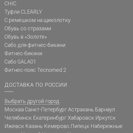
CHIC
Туфли CLEARLY
С ремешком на щиколотку
Обувь со стразами
Обувь в «Золоте»
Сабо для фитнес-бикини
Фитнес-бикини
Сабо GALA01
Фитнес-пояс Tecnomed 2
ДОСТАВКА ПО РОССИИ
Выбрать другой город
Москва
Санкт-Петербург
Астрахань
Барнаул
Челябинск
Екатеринбург
Хабаровск
Иркутск
Ижевск
Казань
Кемерово
Липецк
Набережные